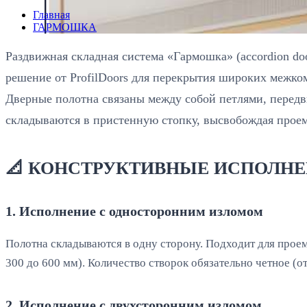
Главная
ГАРМОШКА
Раздвижная складная система «Гармошка» (accordion d
решение от ProfilDoors для перекрытия широких межко
Дверные полотна связаны между собой петлями, перед
складываются в пристенную стопку, высвобождая проем
📐 КОНСТРУКТИВНЫЕ ИСПОЛН
1. Исполнение с односторонним изломом
Полотна складываются в одну сторону. Подходит для про
300 до 600 мм). Количество створок обязательно четное (от
2. Исполнение с двухсторонним изломом